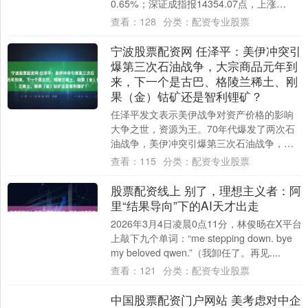
0.65%；深证成指报14354.07点，上涨
2.04%；创业板指报33....
查看：
128
分类：
配资专业股票
宁波股票配资网 任泽平：美伊冲突引
爆第三次石油战争，大宗商品元年到
来，下一个是古巴、格陵兰稀土、刚
果（金）钴矿还是智利锂矿？
任泽平发文表示美伊战争对资产价格的影响
大争之世，资源为王。70年代爆发了两次石
油战争，美伊冲突引爆第三次石油战争，大
宗商品元年到来。 第一次石油战争
查看：
115
分类：
配资专业股票
（1973-....
股票配资线上 别了，理想主义者：阿
里“结果导向”下的AI天才出走
2026年3月4日凌晨0点11分，林俊旸在X平台
上敲下九个单词：“me stepping down. bye
my beloved qwen.”（我卸任了。再见....
查看：
121
分类：
配资专业股票
中国股票配资门户网站 美考虑对中企