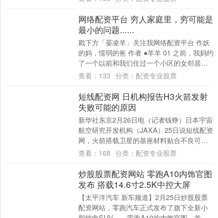
限制的。这....
网络配资平台 穷人家庭里，穷可能是
最小的问题......
戳下方「晏凌羊」关注我网络配资平台 作妖
的妈，懦弱的爸 作者 ●羊羊 01 之前，我妈约
了一个以前和我们住过一个小区的女邻居过
来玩，结果那位女邻居带着礼物来看她....
查看：
133
分类：
配资专业股票
短线配资网 日机构报告H3火箭发射
失败可能的原因
新华社东京2月26日电（记者钱铮）日本宇宙
航空研究开发机构（JAXA）25日说短线配资
网，火箭搭载卫星的基座材料贴合不良可能
是导致去年12月“H3火箭8号”发射....
查看：
168
分类：
配资专业股票
炒股股票配资网站 零跑A10内饰官图
发布 搭载14.6寸2.5K中控大屏
【太平洋汽车 新车频道】2月25日炒股股票
配资网站，零跑汽车正式发布了旗下全新小
型纯电SUV——零跑A10的内饰官图，首次