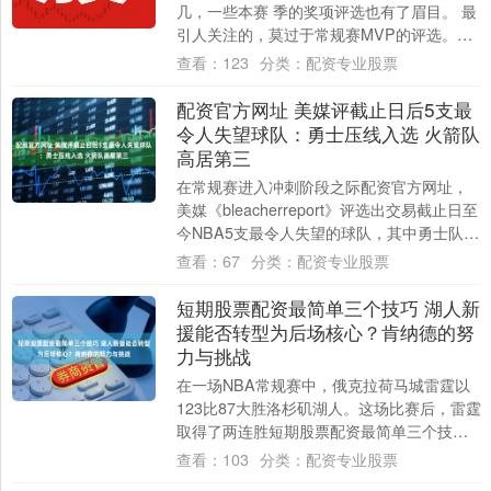
几，一些本赛 季的奖项评选也有了眉目。 最
引人关注的，莫过于常规赛MVP的评选。
在“出战常规赛场次必须超过65场”的规....
查看：
123
分类：
配资专业股票
配资官方网址 美媒评截止日后5支最
令人失望球队：勇士压线入选 火箭队
高居第三
在常规赛进入冲刺阶段之际配资官方网址，
美媒《bleacherreport》评选出交易截止日至
今NBA5支最令人失望的球队，其中勇士队压
线入选，火箭队高居第三。 ....
查看：
67
分类：
配资专业股票
短期股票配资最简单三个技巧 湖人新
援能否转型为后场核心？肯纳德的努
力与挑战
在一场NBA常规赛中，俄克拉荷马城雷霆以
123比87大胜洛杉矶湖人。这场比赛后，雷霆
取得了两连胜短期股票配资最简单三个技
巧，战绩提升至63胜16负，继续占据西部....
查看：
103
分类：
配资专业股票