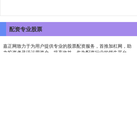
配资专业股票
嘉正网致力于为用户提供专业的股票配资服务，首推加杠网，助
力投资者灵活运用资金、提高收益。作为配资行业的领先平台，
网站汇聚了丰富的资源与专业指导，保障资金安全，操作便捷。
结合配资排排论坛的深度交流与经验分享，嘉正网为用户打造一
站式配资体验，是股票投资者信赖的优质选择。
话题标签
广东
最后
机器人
点燃