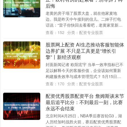
后悔
老黄的房子塌了股票大盘，就在他家麦地
边。我是昨天中午接到的信儿。二婶子打电
话说：“雷子你快回去看看吧，老黄家里新瓦
房被钩机挖走了，夫妻俩在田里哭呢！”我骑
查看：
152
分类：
配资专业股票
上电动....
股票网上配资 AI生态推动客服智能体
边界扩展 不只是工具更是“增长引
擎”丨新经济观察
封面新闻记者 欧阳宏宇 当单一效率指标已不
足以解释今天的客服价值，企业该如何重新
构建服务效率与成本管理范式？ 5月15日，
在江西上饶举行的中国客户服务节“增长进....
查看：
170
分类：
配资专业股票
配资优秀股票配资平台 詹姆斯谈末节
最后追平比分：不到最后一刻，比赛
永远不会结束
北京时间4月25日，NBA季后赛首轮G3，湖
人历经加时战胜火箭，赛后配资优秀股票配