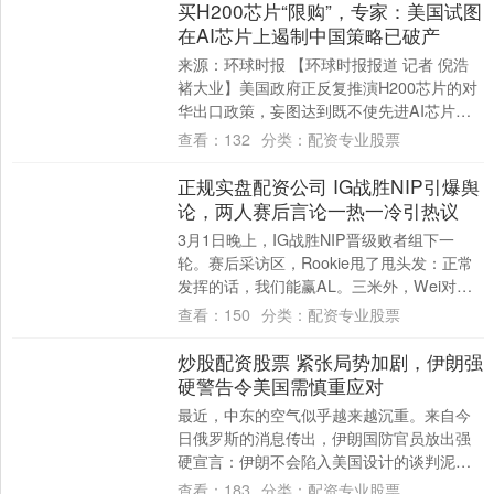
买H200芯片“限购”，专家：美国试图
在AI芯片上遏制中国策略已破产
来源：环球时报 【环球时报报道 记者 倪浩
褚大业】美国政府正反复推演H200芯片的对
华出口政策，妄图达到既不使先进AI芯片用
于中国军事用途，又能使中国难以摆脱....
查看：
132
分类：
配资专业股票
正规实盘配资公司 IG战胜NIP引爆舆
论，两人赛后言论一热一冷引热议
3月1日晚上，IG战胜NIP晋级败者组下一
轮。赛后采访区，Rookie甩了甩头发：正常
发挥的话，我们能赢AL。三米外，Wei对着
另一个话筒：胜算不高，但会全力打....
查看：
150
分类：
配资专业股票
炒股配资股票 紧张局势加剧，伊朗强
硬警告令美国需慎重应对
最近，中东的空气似乎越来越沉重。来自今
日俄罗斯的消息传出，伊朗国防官员放出强
硬宣言：伊朗不会陷入美国设计的谈判泥
潭，若遭攻击，他们的回应将是广泛且不受
查看：
183
分类：
配资专业股票