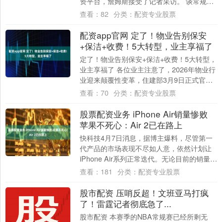
资平台，詹姆斯接受了记者采访。 谈常规时
间还剩27秒时落后6分 詹姆斯：“不到....
查看：
82
分类：
配资专业股票
配资app官网 定了！物业告别保安
+保洁+收费！5大转型，业主享福了
定了！物业告别保安+保洁+收费！5大转型，
业主享福了 各位业主注意了，2026年物业行
业迎来颠覆性变革，住建部3月9日正式官
宣，启动《物业管理条例》修订，拟更名....
查看：
70
分类：
配资专业股票
股票配资业务 iPhone Air销量惨败
苹果不死心：Air 2已在路上
快科技4月7日消息，据博主爆料，尽管第一
代产品的市场表现不尽如人意，依然计划让
iPhone Air系列正常迭代。无论目前的销量状
况如何，苹果都将按部就班地推出第....
查看：
181
分类：
配资专业股票
股市配资 压哨反超！文班亚马打疯
了！雷霆记者彻底急了...
股市配资 本赛季的NBA常规赛已经所剩无