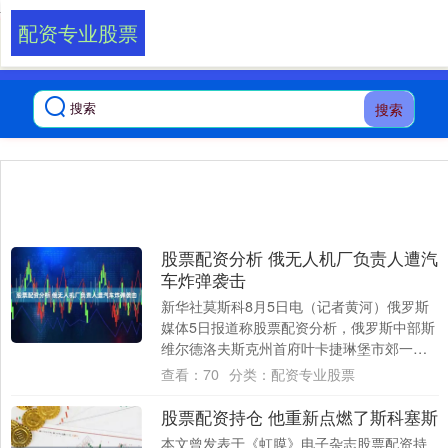
-->
配资专业股票
搜索
股票配资分析 俄无人机厂负责人遭汽
车炸弹袭击
新华社莫斯科8月5日电（记者黄河）俄罗斯
媒体5日报道称股票配资分析，俄罗斯中部斯
维尔德洛夫斯克州首府叶卡捷琳堡市郊一村
庄4日发生汽车爆炸事件，乌拉尔无人机厂总
查看：
70
分类：
配资专业股票
经....
股票配资持仓 他重新点燃了斯科塞斯
本文曾发表于《虹膜》电子杂志股票配资持