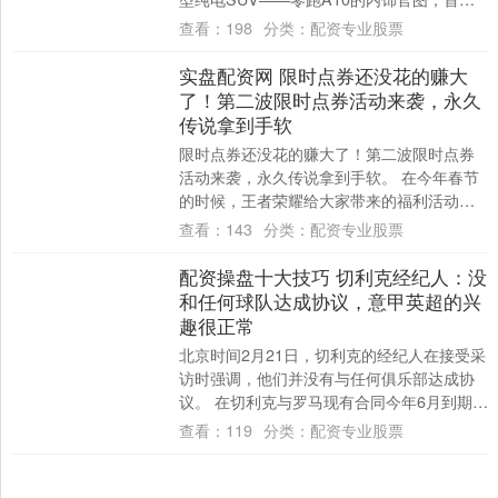
展示了新车的座舱设计与智能配置。新车
查看：
198
分类：
配资专业股票
已....
实盘配资网 限时点券还没花的赚大
了！第二波限时点券活动来袭，永久
传说拿到手软
限时点券还没花的赚大了！第二波限时点券
活动来袭，永久传说拿到手软。 在今年春节
的时候，王者荣耀给大家带来的福利活动特
别多，吸引了很多老玩家回归。大家参与活
查看：
143
分类：
配资专业股票
动主要....
配资操盘十大技巧 切利克经纪人：没
和任何球队达成协议，意甲英超的兴
趣很正常
北京时间2月21日，切利克的经纪人在接受采
访时强调，他们并没有与任何俱乐部达成协
议。 在切利克与罗马现有合同今年6月到期的
情况下，尤文、国米、那不勒斯以及利物
查看：
119
分类：
配资专业股票
浦....