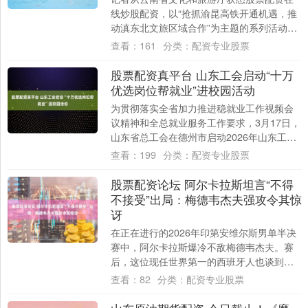
线炒股配资，以“抢抓渝昆高铁开通机遇，推
动滇东北文旅区域合作”为主题的系列活动，
将于3月18日至20日在昆明市东川区、曲
查看：
161
分类：
配资专业股票
靖....
股票配资真平台 山东工会启动“十万
优选岗位帮就业”进校园活动
为贯彻落实全省加力推进稳就业工作视频会
议精神和全总就业服务工作要求，3月17日，
山东省总工会在德州市启动2026年山东工
会“十万优选岗位帮就业”进校园活动，德州....
查看：
199
分类：
配资专业股票
股票配资论坛 阿尔卡拉斯坦言“不得
不接受”出局：梅德韦杰夫强攻令其惊
讶
在正在进行的2026年印第安维尔斯男单半决
赛中，阿尔卡拉斯爆冷不敌梅德韦杰夫。赛
后，这位现任世界第一的西班牙人也谈到了
这场失利，以及对手在面对他时往往打出巅
查看：
82
分类：
配资专业股票
峰状....