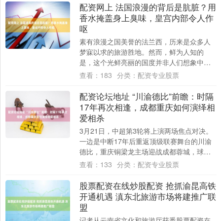
配资网上 法国浪漫的背后是肮脏？用
香水掩盖身上臭味，皇宫内部令人作
呕
素有浪漫之国美誉的法兰西，历来是众多人
梦寐以求的旅游胜地。然而，鲜为人知的
是，这个光鲜亮丽的国度并非人们想象中的
完美。尤其是在环境方面，法国的脏乱差状
查看：
183
分类：
配资专业股票
况，早已超....
配资论坛地址 “川渝德比”前瞻：时隔
17年再次相逢，成都重庆如何演绎相
爱相杀
3月21日，中超第3轮将上演两场焦点对决。
一边是中断17年后重返顶级联赛舞台的川渝
德比，重庆铜梁龙主场迎战成都蓉城，球票
早早售罄，南看台将展示巨幅TIFO；另一....
查看：
133
分类：
配资专业股票
股票配资在线炒股配资 抢抓渝昆高铁
开通机遇 滇东北旅游市场将建推广联
盟
记者从云南省文化和旅游厅获悉股票配资在