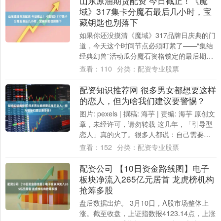
山东原油期货配资 今日截止！《魔
域》317集卡分魔石最后几小时，宝
藏钥匙也别落下
如果你还没摸清《魔域》317品牌日庆典的门
道，今天这个时间节点必须盯紧了——“集结
经典幻兽”活动瓜分魔石资格锁定的最后期
限！过了今晚23:59山东原油期货配资，....
查看：
110
分类：
配资专业股票
配资知识推荐网 很多男女都想要这样
的恋人，但为啥我们建议要警惕？
图片: pexels | 撰稿: 海芋 | 责编: 海芋 原创文
章，未经许可，请勿转载 这几年，「引导型
恋人」真的火了。很多人都说：自己需要一
个「引导型恋人」。....
查看：
152
分类：
配资专业股票
配资公司 【10日资金路线图】电子
板块净流入265亿元居首 龙虎榜机构
抢筹多股
盘后数据出炉。 3月10日，A股市场整体上
涨。截至收盘，上证指数报4123.14点，上涨