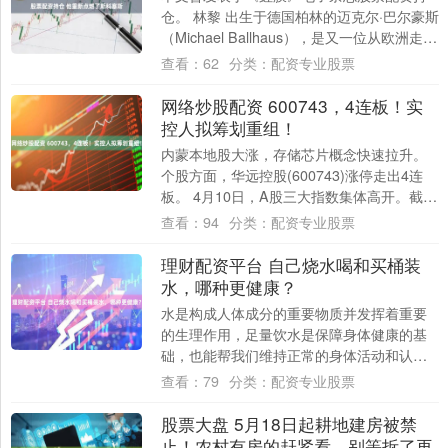
仓。 林黎 出生于德国柏林的迈克尔·巴尔豪斯
（Michael Ballhaus），是又一位从欧洲走向
好莱坞的电影摄影师。巴....
查看：
62
分类：
配资专业股票
网络炒股配资 600743，4连板！实
控人拟筹划重组！
内蒙本地股大涨，存储芯片概念快速拉升。
个股方面，华远控股(600743)涨停走出4连
板。 4月10日，A股三大指数集体高开。截至
发稿，沪指涨逾1%重回4000点....
查看：
94
分类：
配资专业股票
理财配资平台 自己烧水喝和买桶装
水，哪种更健康？
水是构成人体成分的重要物质并发挥着重要
的生理作用，足量饮水是保障身体健康的基
础，也能帮我们维持正常的身体活动和认知
能力。最近，天气正在变热，更要及时补
查看：
79
分类：
配资专业股票
水。 在日....
股票大盘 5月18日起耕地建房被禁
止！农村有房的赶紧看，别等拆了再