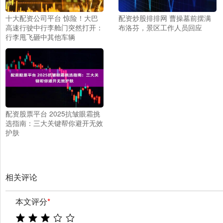
十大配资公司平台 惊险！大巴
配资炒股排排网 曹操墓前摆满
高速行驶中行李舱门突然打开：
布洛芬，景区工作人员回应
行李甩飞砸中其他车辆
配资股票平台 2025抗皱眼霜挑
选指南：三大关键帮你避开无效
护肤
相关评论
本文评分
*