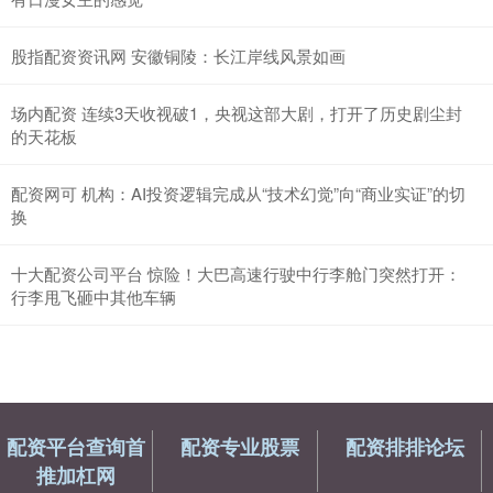
股指配资资讯网 安徽铜陵：长江岸线风景如画
场内配资 连续3天收视破1，央视这部大剧，打开了历史剧尘封
的天花板
配资网可 机构：AI投资逻辑完成从“技术幻觉”向“商业实证”的切
换
十大配资公司平台 惊险！大巴高速行驶中行李舱门突然打开：
行李甩飞砸中其他车辆
配资平台查询首
配资专业股票
配资排排论坛
推加杠网