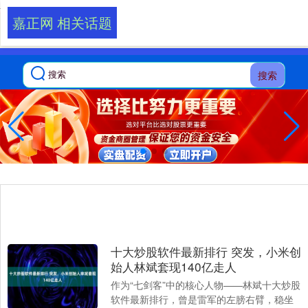
-->
嘉正网 相关话题
搜索
十大炒股软件最新排行 突发，小米创
始人林斌套现140亿走人
作为“七剑客”中的核心人物——林斌十大炒股
软件最新排行，曾是雷军的左膀右臂，稳坐