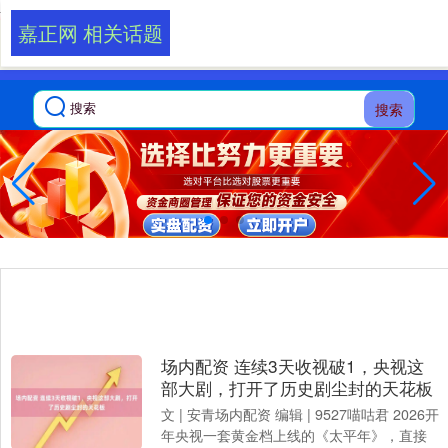
-->
嘉正网 相关话题
搜索
场内配资 连续3天收视破1，央视这
部大剧，打开了历史剧尘封的天花板
文 | 安青场内配资 编辑 | 9527喵咕君 2026开
年央视一套黄金档上线的《太平年》，直接